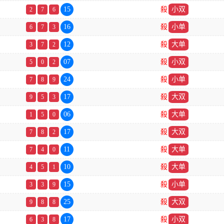
15
殺
小双
2
7
6
16
殺
小单
6
7
3
12
殺
大单
3
7
2
07
殺
小双
5
0
2
24
殺
小单
7
8
9
17
殺
大双
9
5
3
06
殺
大单
1
5
0
17
殺
大双
7
8
2
11
殺
大单
7
4
0
10
殺
大单
4
5
1
15
殺
小单
3
3
9
25
殺
大双
9
8
8
17
殺
小双
6
3
8