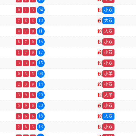
04
殺
小双
0
1
3
18
殺
大双
7
8
3
11
殺
大双
4
7
0
15
殺
小双
8
7
0
17
殺
小双
1
7
9
15
殺
小双
3
3
9
08
殺
小单
0
3
5
14
殺
小双
2
3
9
20
殺
大单
3
9
8
20
殺
小双
5
9
6
18
殺
大双
6
6
6
13
殺
小双
2
8
3