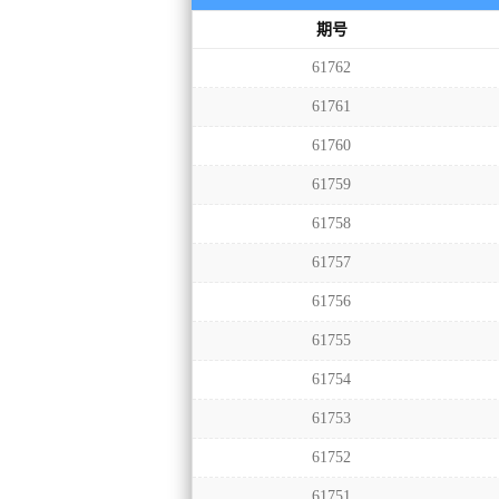
期号
61762
61761
61760
61759
61758
61757
61756
61755
61754
61753
61752
61751