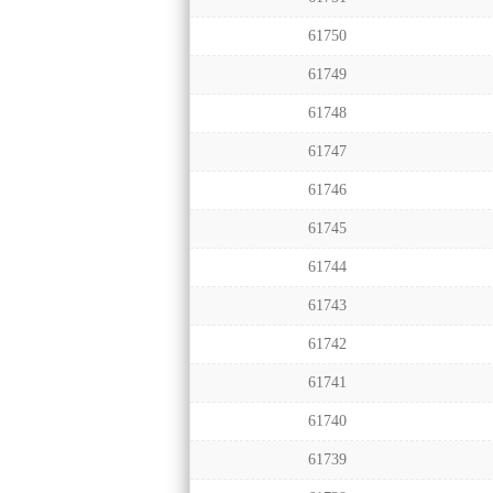
61750
61749
61748
61747
61746
61745
61744
61743
61742
61741
61740
61739