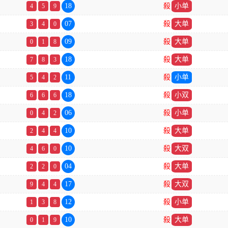
18
殺
小单
4
5
9
07
殺
大单
3
4
0
09
殺
大单
0
1
8
18
殺
大单
7
8
3
11
殺
小单
5
4
2
18
殺
小双
6
6
6
06
殺
小单
0
4
2
10
殺
大单
2
4
4
10
殺
大双
4
6
0
04
殺
大单
2
2
0
17
殺
大双
9
4
4
12
殺
小单
1
3
8
10
殺
大单
0
1
9