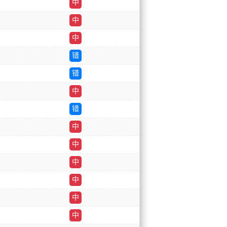
中
中
中
错
错
中
错
中
中
中
中
中
中