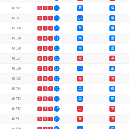
61562
8
5
0
13
双
错
61561
8
7
1
16
小
错
61560
4
7
9
20
单
错
61559
2
4
5
11
大
错
61558
2
2
6
10
大
错
61557
9
3
6
18
双
中
61556
7
3
8
18
小
错
61555
5
0
5
10
双
中
61554
4
5
3
12
单
错
61553
2
9
3
14
单
错
61552
4
5
6
15
大
中
61551
8
9
3
20
双
中