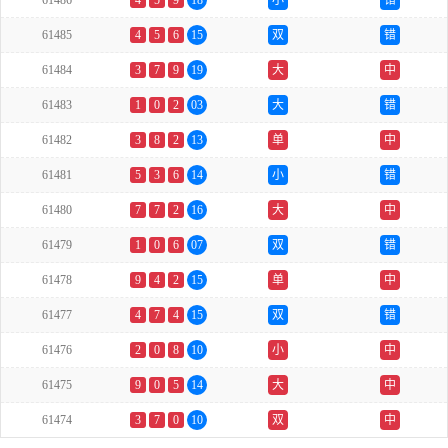
61486
4
5
9
18
小
错
61485
4
5
6
15
双
错
61484
3
7
9
19
大
中
61483
1
0
2
03
大
错
61482
3
8
2
13
单
中
61481
5
3
6
14
小
错
61480
7
7
2
16
大
中
61479
1
0
6
07
双
错
61478
9
4
2
15
单
中
61477
4
7
4
15
双
错
61476
2
0
8
10
小
中
61475
9
0
5
14
大
中
61474
3
7
0
10
双
中