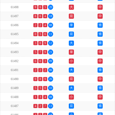
61498
9
6
5
20
大
中
61497
8
6
4
18
双
中
61496
2
2
4
08
单
错
61495
0
5
6
11
双
错
61494
3
0
9
12
大
错
61493
5
7
9
21
单
中
61492
6
0
3
09
小
中
61491
2
2
2
06
大
错
61490
9
8
9
26
双
中
61489
5
5
0
10
大
错
61488
1
3
4
08
小
中
61487
4
2
7
13
双
错