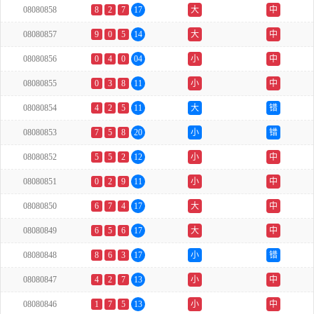
08080858
8
2
7
17
大
中
08080857
9
0
5
14
大
中
08080856
0
4
0
04
小
中
08080855
0
3
8
11
小
中
08080854
4
2
5
11
大
错
08080853
7
5
8
20
小
错
08080852
5
5
2
12
小
中
08080851
0
2
9
11
小
中
08080850
6
7
4
17
大
中
08080849
6
5
6
17
大
中
08080848
8
6
3
17
小
错
08080847
4
2
7
13
小
中
08080846
1
7
5
13
小
中