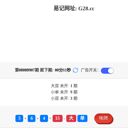
易记网址: G28.cc
第
08080907
期 距下期:
00
分
10
秒
广告开关：
大双
未开:
1
期
小单
未开:
9
期
小双
未开:
3
期
5
6
4
15
大
单
咪牌
+
+
=
-