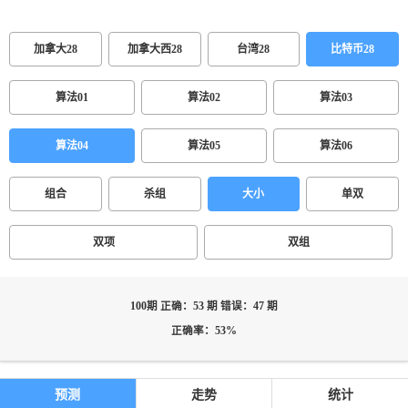
加拿大28
加拿大西28
台湾28
比特币28
算法01
算法02
算法03
算法04
算法05
算法06
组合
杀组
大小
单双
双项
双组
100期 正确：53 期 错误：47 期
正确率：53%
预测
走势
统计