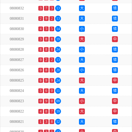
08080832
3
7
3
13
大
错
08080831
2
9
2
13
大
错
08080830
4
5
5
14
小
错
08080829
3
8
8
19
大
中
08080828
8
8
8
24
小
错
08080827
9
2
2
13
大
错
08080826
9
8
3
20
小
错
08080825
6
9
9
24
大
中
08080824
5
6
0
11
大
错
08080823
0
9
0
09
小
中
08080822
4
8
7
19
大
中
08080821
1
3
8
12
大
错