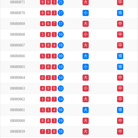
08080871
9
9
3
21
大
中
08080870
8
6
3
17
小
错
08080869
4
6
7
17
大
中
08080868
5
4
1
10
小
中
08080867
6
8
4
18
大
中
08080866
5
1
3
09
大
错
08080865
2
8
4
14
小
错
08080864
6
3
5
14
大
中
08080863
4
9
0
13
小
中
08080862
1
6
7
14
大
中
08080861
3
1
4
08
大
错
08080860
8
8
3
19
大
中
08080859
7
3
8
18
大
中