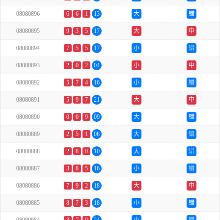
08080896
6
6
1
13
大
错
08080895
9
3
5
17
大
中
08080894
7
5
5
17
小
错
08080893
2
0
2
04
小
中
08080892
5
7
4
16
小
错
08080891
5
9
7
21
大
中
08080890
0
0
9
09
大
错
08080889
2
5
1
08
大
错
08080888
2
8
0
10
大
错
08080887
3
8
5
16
小
错
08080886
7
9
2
18
大
中
08080885
8
7
3
18
小
错