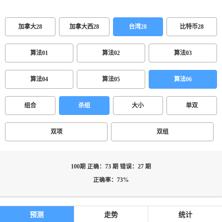
加拿大28
加拿大西28
台湾28
比特币28
算法01
算法02
算法03
算法04
算法05
算法06
组合
杀组
大小
单双
双项
双组
100期 正确：73 期 错误：27 期
正确率：73%
预测
走势
统计