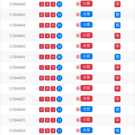
小单
115044046
2
4
4
10
殺
中
大单
115044045
8
7
4
19
殺
错
小单
115044044
1
0
0
01
殺
错
小双
115044043
4
4
6
14
殺
中
大单
115044042
5
9
2
16
殺
中
小双
115044041
1
1
4
06
殺
错
小双
115044040
5
7
9
21
殺
中
大单
115044039
6
0
5
11
殺
中
大双
115044038
2
8
5
15
殺
中
大单
115044037
7
3
2
12
殺
中
大双
115044036
9
3
2
14
殺
错
小双
115044035
3
6
2
11
殺
中
大单
115044034
4
9
4
17
殺
错