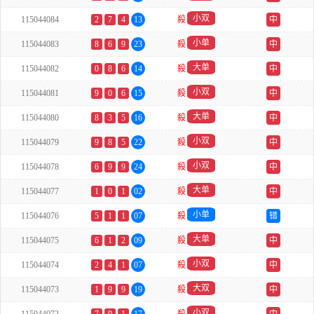
小双
115044084
2
7
4
13
殺
中
小单
115044083
8
6
9
23
殺
中
大单
115044082
0
8
6
14
殺
中
小双
115044081
9
0
6
15
殺
中
大单
115044080
8
3
5
16
殺
中
小双
115044079
9
8
5
22
殺
中
小双
115044078
6
9
9
24
殺
中
大单
115044077
1
0
1
02
殺
中
小单
115044076
5
1
1
07
殺
错
大单
115044075
6
1
2
09
殺
中
小双
115044074
2
4
1
07
殺
中
大双
115044073
1
9
9
19
殺
中
小双