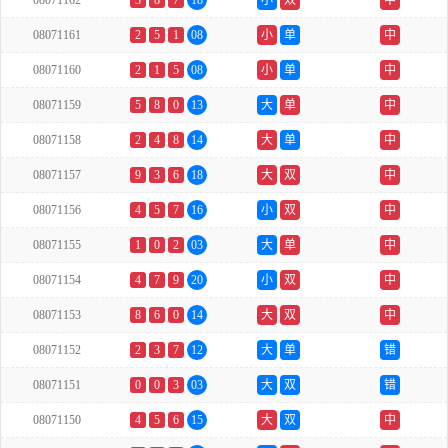
08071162
3
8
7
18
小
双
中
08071161
2
5
1
08
小
单
中
08071160
2
1
5
08
小
单
中
08071159
5
8
0
13
大
单
中
08071158
2
4
8
14
大
单
中
08071157
9
3
6
18
大
双
中
08071156
4
5
7
16
小
双
中
08071155
1
0
2
03
大
单
中
08071154
4
7
9
20
小
双
中
08071153
8
6
0
14
大
双
中
08071152
2
3
7
12
大
单
错
08071151
0
0
3
03
大
双
错
08071150
4
5
6
15
大
双
中