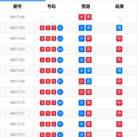
期号
号码
预测
结果
08071186
---
大
单
---
08071185
4
7
5
16
小
单
错
08071184
4
0
9
13
大
单
中
08071183
4
0
0
04
大
双
中
08071182
2
4
4
10
大
双
中
08071181
5
0
5
10
大
单
错
08071180
5
0
0
05
小
双
中
08071179
4
9
8
21
大
单
中
08071178
4
0
5
09
大
单
中
08071177
5
5
4
14
小
双
中
08071176
1
8
2
11
大
单
中
08071175
6
1
5
12
大
双
中