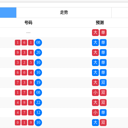
走势
号码
预测
---
大
单
08
大
单
1
6
1
20
大
单
9
3
8
10
大
单
3
2
5
10
大
单
6
0
4
19
大
双
7
3
9
08
小
双
1
7
0
22
大
双
4
9
9
12
小
单
4
7
1
10
大
双
0
1
9