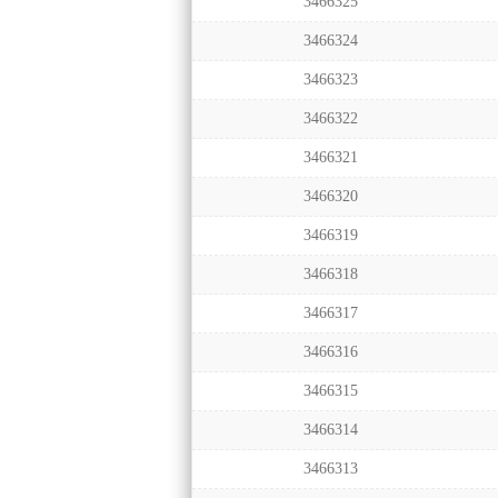
3466325
3466324
3466323
3466322
3466321
3466320
3466319
3466318
3466317
3466316
3466315
3466314
3466313