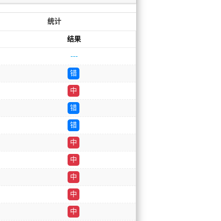
统计
结果
---
错
中
错
错
中
中
中
中
中