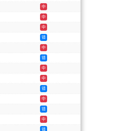
中
中
中
错
中
错
中
中
错
中
错
中
错