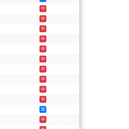
中
中
中
中
中
中
中
中
中
中
错
中