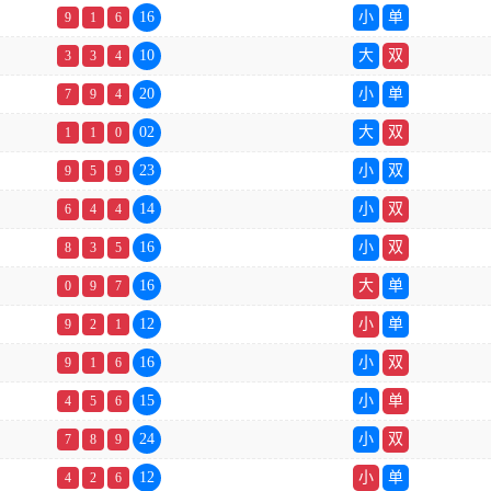
16
小
单
9
1
6
10
大
双
3
3
4
20
小
单
7
9
4
02
大
双
1
1
0
23
小
双
9
5
9
14
小
双
6
4
4
16
小
双
8
3
5
16
大
单
0
9
7
12
小
单
9
2
1
16
小
双
9
1
6
15
小
单
4
5
6
24
小
双
7
8
9
12
小
单
4
2
6